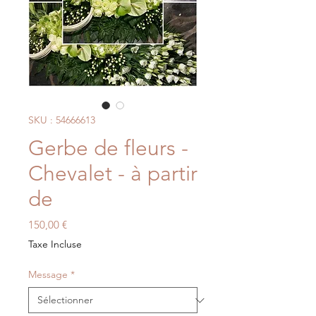
SKU : 54666613
Gerbe de fleurs -
Chevalet - à partir
de
Prix
150,00 €
Taxe Incluse
Message
*