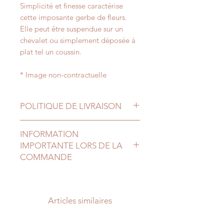
Simplicité et finesse caractérise
cette imposante gerbe de fleurs.
Elle peut être suspendue sur un
chevalet ou simplement déposée à
plat tel un coussin.
* Image non-contractuelle
POLITIQUE DE LIVRAISON
Livraison ou retrait en magasin,
INFORMATION
entre 13h00 et 18h00,
IMPORTANTE LORS DE LA
le jour ouvrable suivant le jour de la
COMMANDE
commande.
Livraison - 2,50€ :
Lorsque vous validez votre panier,
Code postal
voici comment complèter le
4540
processus de commande :
Articles similaires
Livraison - 5,00€ :
1) Détails d'expédition :
Code postaux
Veuillez indiquez dans cette