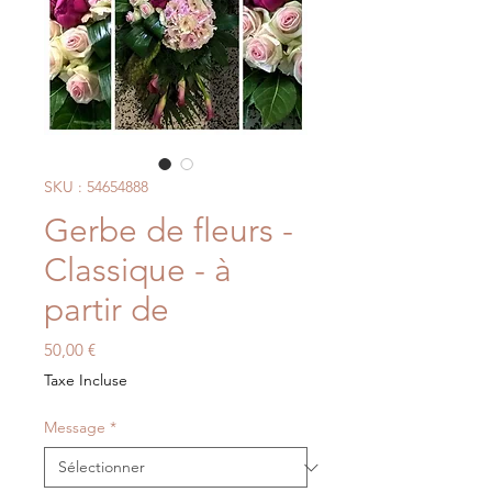
SKU : 54654888
Gerbe de fleurs -
Classique - à
partir de
Prix
50,00 €
Taxe Incluse
Message
*