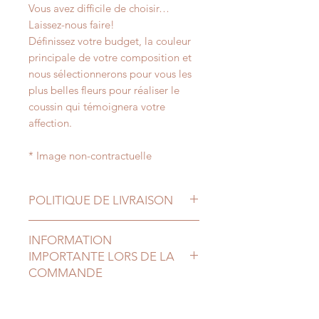
Vous avez difficile de choisir…
Laissez-nous faire!
Définissez votre budget, la couleur
principale de votre composition et
nous sélectionnerons pour vous les
plus belles fleurs pour réaliser le
coussin qui témoignera votre
affection.
* Image non-contractuelle
POLITIQUE DE LIVRAISON
Livraison ou retrait en magasin,
INFORMATION
entre 13h00 et 18h00,
IMPORTANTE LORS DE LA
le jour ouvrable suivant le jour de la
COMMANDE
commande.
Livraison - 2,50€ :
Lorsque vous validez votre panier,
Code postal
voici comment complèter le